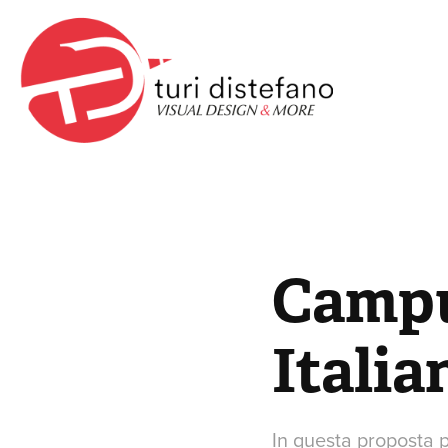
Campu
Italia
In questa proposta p