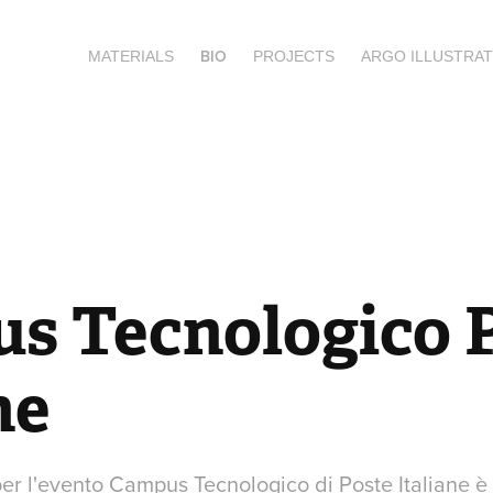
BIO
MATERIALS
PROJECTS
ARGO ILLUSTRAT
s Tecnologico P
ne
er l'evento Campus Tecnologico di Poste Italiane è 