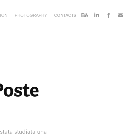
CONTACTS
ION
PHOTOGRAPHY
oste 
stata studiata una