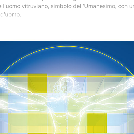
e l'uomo vitruviano, simbolo dell'Umanesimo, con 
 d'uomo.